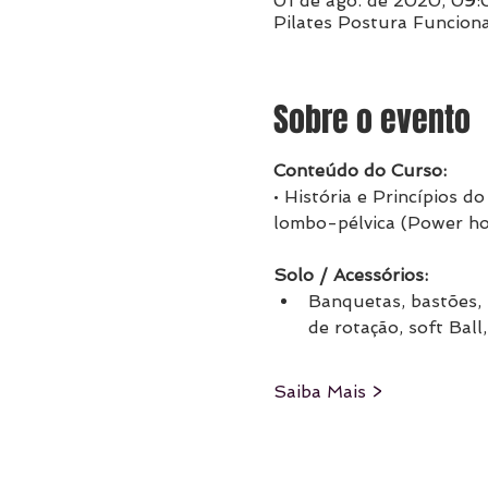
01 de ago. de 2020, 09:
Pilates Postura Funciona
Sobre o evento
Conteúdo do Curso:​
• História e Princípios d
lombo-pélvica (Power hou
Solo / Acessórios:​
Banquetas, bastões, B
de rotação, soft Ball,
Saiba Mais >