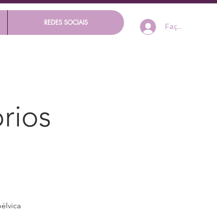
REDES SOCIAIS
Faça seu Log I
órios
élvica