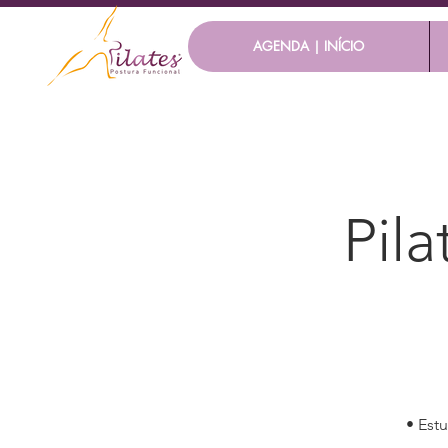
AGENDA | INÍCIO
Pila
• Est