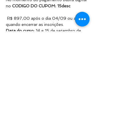
no
 CODIGO DO CUPOM: 15desc
 ​
R$ 897,00 após o dia 04/09 ou até 
quando encerrar as inscrições.
Data do curso: 
14 e 15 de setembro de 
2024
Saiba Mais >
Compartilhe este evento
© 2017 Clínica Vitalidade Integrada. Todos os direitos