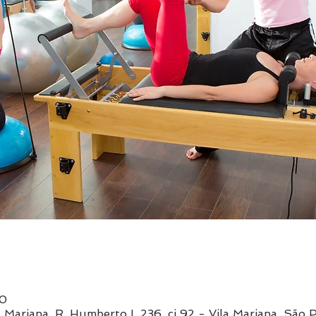
00
a Mariana, R. Humberto I, 236, cj 92 - Vila Mariana, Sã