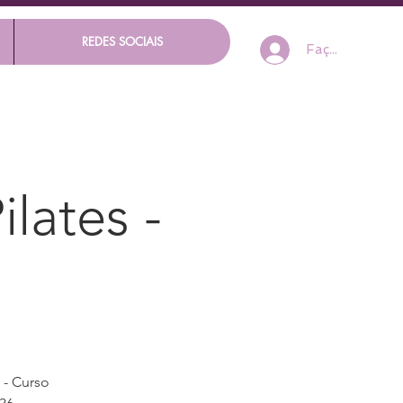
REDES SOCIAIS
Faça seu Log I
lates -
 - Curso