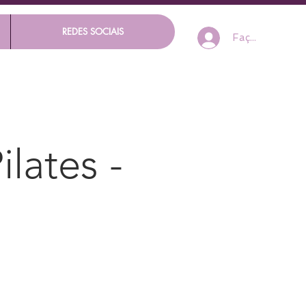
REDES SOCIAIS
Faça seu Log I
lates -