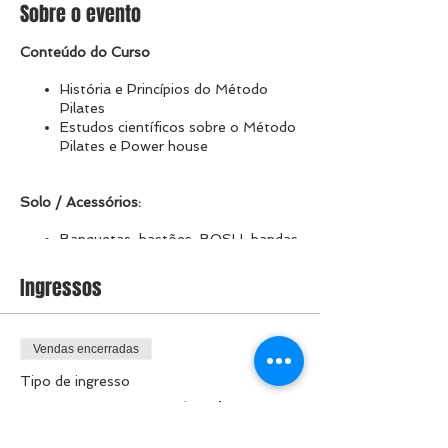
Sobre o evento
Conteúdo do Curso​
História e Princípios do Método
Pilates
Estudos científicos sobre o Método
Pilates e Power house
Solo / Acessórios:​
Banquetas, bastões, BOSU, bandas
elásticas, Magic circle, toning ball,
disco de propriocepção, entre
Ingressos
outros.
Vendas encerradas
Equipamentos:​
Tipo de ingresso
Cadillac, Reformer, Wall Unit,
Formação no Método
Wunda Chair, Barrel, Spine
Corrector e Meia Lua
Pilates - 3