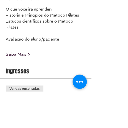
O que você irá aprender?
História e Princípios do Método Pilates
Estudos científicos sobre o Método 
Pilates
Avaliação do aluno/paciente
Saiba Mais >
Ingressos
Vendas encerradas
Tipo de ingresso
Pilates Equipamentos
Preço
R$ 1.600,00